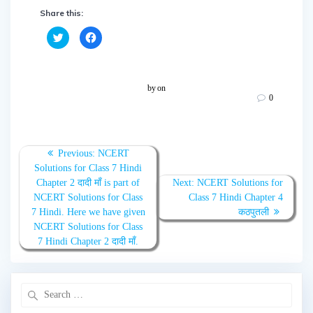
Share this:
C
C
l
l
i
i
c
c
k
k
t
t
o
o
by
on
s
s
0
h
h
a
a
r
r
e
e
o
o
n
n
T
F
Previous:
NCERT
w
a
Solutions for Class 7 Hindi
i
c
t
e
Chapter 2 दादी माँ is part of
Next:
NCERT Solutions for
t
b
e
o
NCERT Solutions for Class
Class 7 Hindi Chapter 4
r
o
(
k
7 Hindi. Here we have given
कठपुतली
O
(
NCERT Solutions for Class
p
O
e
p
7 Hindi Chapter 2 दादी माँ.
n
e
s
n
i
s
n
i
n
n
e
n
w
e
w
w
i
w