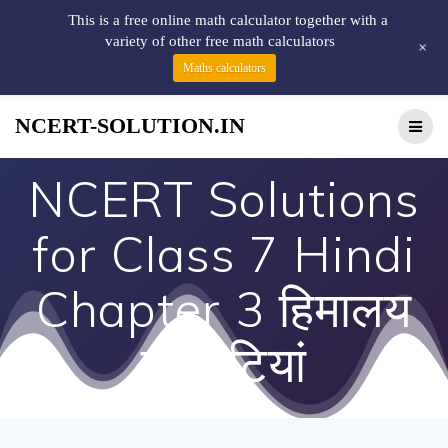
This is a free online math calculator together with a
variety of other free math calculators
+
Maths calculators
NCERT-SOLUTION.IN
NCERT Solutions
for Class 7 Hindi
Chapter 3 हिमालय
की बेटियां