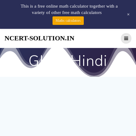
This is a free online math calculator together with a
variety of other free math calculators
+
Maths calculators
NCERT-SOLUTION.IN
GK in Hindi