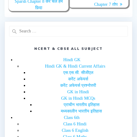
Sparsh Chapter 8 कर चले हम
t
b
Chapter 7 तोप
e
o
फ़िदा
r
o
(
k
O
(
p
O
e
p
n
e
s
n
i
s
n
i
n
n
e
n
NCERT & CBSE ALL SUBJECT
w
e
w
w
i
w
Hindi GK
n
i
d
n
Hindi GK & Hindi Current Affairs
o
d
w
o
एस.एस.सी. सीजीएल
)
w
करेंट अफेयर्स
)
करेंट अफेयर्स प्रश्नोत्तरी
GK in Hindi
GK in Hindi MCQs
प्राचीन भारतीय इतिहास
मध्यकालीन भारतीय इतिहास
Class 6th
Class 6 Hindi
Class 6 English
Class 6 Maths