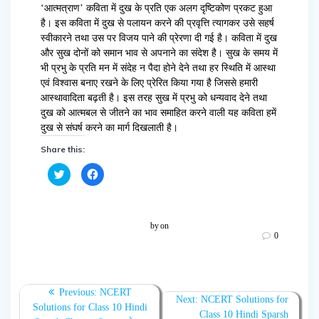
‘आत्मत्राण’ कविता में दुख के प्रति एक अलग दृष्टिकोण प्रकट हुआ
है। इस कविता में दुख से पलायन करने की प्रवृत्ति त्यागकर उसे सहर्ष
स्वीकारने तथा उस पर विजय पाने की प्रेरणा दी गई है। कविता में दुख
और सुख दोनों को समान भाव से अपनाने का संदेश है। सुख के समय में
भी प्रभु के प्रति मन में संदेह न पैदा होने देने तथा हर स्थिति में आस्था
एवं विश्वास बनाए रखने के लिए प्रेरित किया गया है जिससे हमारी
आस्थावादिता बढ़ती है। इस तरह सुख में प्रभु को धन्यवाद देने तथा
दुख को आत्मबल से जीतने का भाव समाहित करने वाली यह कविता हमें
दुख से संघर्ष करने का मार्ग दिखलाती है।
Share this:
C
C
l
l
i
i
c
c
k
k
t
t
o
o
by
on
s
s
0
h
h
a
a
r
r
e
e
o
o
n
n
T
F
Previous:
NCERT
w
a
Next:
NCERT Solutions for
Solutions for Class 10 Hindi
i
c
Class 10 Hindi Sparsh
t
e