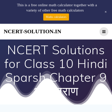
This is a free online math calculator together with a
variety of other free math calculators
+
Maths calculators
NCERT-SOLUTION.IN
NCERT Solutions
for Class 10 Hindi
Sparsh Chapter 9
आत्मत्राण