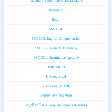
RD Sharma Solutions Class 12 Maths
Reasoning
Result
SSC CGL
SSC CGL English Comprehension
SSC CGL General Awareness
SSC CGL Quantitative Aptitude
Tally ERP 9
Uncategorised
Vistas-English 12th
आधुनिक भारत का इतिहास
ऋतुओं पर निबंध (Essay On Seasons In Hindi)