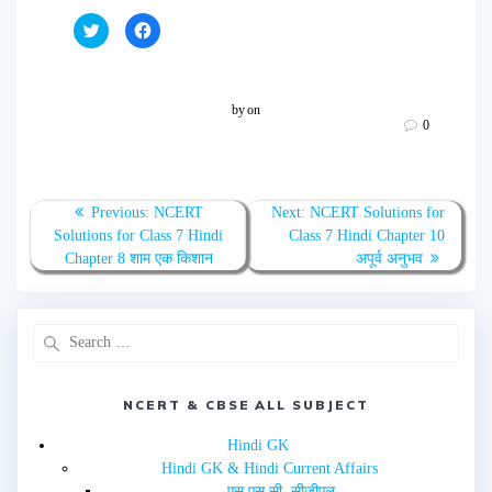
C
C
l
l
i
i
c
c
k
k
t
t
o
o
by
on
s
s
0
h
h
a
a
r
r
e
e
o
o
n
n
T
F
Previous:
NCERT
Next:
NCERT Solutions for
w
a
Solutions for Class 7 Hindi
Class 7 Hindi Chapter 10
i
c
t
e
Chapter 8 शाम एक किशान
अपूर्व अनुभव
t
b
e
o
r
o
(
k
O
(
p
O
e
p
n
e
s
n
i
s
n
i
NCERT & CBSE ALL SUBJECT
n
n
e
n
w
e
Hindi GK
w
w
i
w
Hindi GK & Hindi Current Affairs
n
i
d
n
एस.एस.सी. सीजीएल