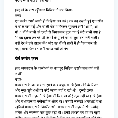
कठोर स्पर्श पाते ही उड़ गई।
(ङ) माँ के पास पहुँचकर चिड़िया ने क्या किया?
उत्तर-
एक कठोर स्पर्श लगते ही चिड़िया उड़ गई। तब वह उड़ती हुई एक साँस
में माँ के पास गई और माँ की गोद में गिरकर सुबकने लगी ‘ओ माँ, ओ
माँ।” माँ ने बच्ची को छाती से चिपकाकर पूछा क्या है मेरी बच्ची क्या है
?” वह इतना डर गई थी कि माँ के पूछने पर भी कुछ बता नहीं सकी।
बड़ी देर में उसे ढाढ़स बँधा और वह माँ की छाती में ही चिपककर सो
गई। मानो फिर वह कभी पलक नहीं खोलेगी।
दीर्घ उत्तरीय प्रश्न
(क) माधवदास के प्रलोभनों के बावजूद चिड़िया उसके पास क्यों नहीं
रुकी?
उत्तर-
माधवदास के बार-बार समझाने के बावजूद भी चिड़िया सोने के पिंजरे
और सुख-सुविधाओं को कोई महत्त्व नहीं दे रही थी। दूसरी तरफ़
माधवदास की नज़र में चिड़िया की ज़िद का कोई तुक नहीं था। चिड़िया
और माधवदास के मनोभावों में अंतर था। उनकी जरूरतें आकांक्षाएँ तथा
खुशियाँ माधवदास के विपरीत थीं। माधवदास की नज़र में सोना-चाँदी,
शक्ति और संपन्नता सब कुछ बड़ी थी। इन्हीं आधारों पर वह हर खुशी