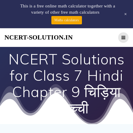
This is a free online math calculator together with a
variety of other free math calculators
+
Maths calculators
NCERT-SOLUTION.IN
NCERT Solutions
for Class 7 Hindi
Chapter 9 चिड़िया
की बच्ची