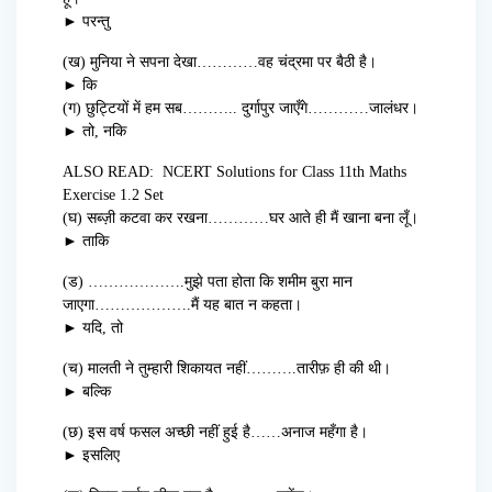
► परन्तु
(ख) मुनिया ने सपना देखा…………वह चंद्रमा पर बैठी है।
► कि
(ग) छुट्टियों में हम सब……….. दुर्गापुर जाएँगे…………जालंधर।
► तो, नकि
ALSO READ:
NCERT Solutions for Class 11th Maths
Exercise 1.2 Set
(घ) सब्ज़ी कटवा कर रखना…………घर आते ही मैं खाना बना लूँ।
► ताकि
(ड) ……………….मुझे पता होता कि शमीम बुरा मान
जाएगा……………….मैं यह बात न कहता।
► यदि, तो
(च) मालती ने तुम्हारी शिकायत नहीं……….तारीफ़ ही की थी।
► बल्कि
(छ) इस वर्ष फसल अच्छी नहीं हुई है……अनाज महँगा है।
► इसलिए