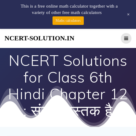
This is a free online math calculator together with a
variety of other free math calculators
+
Maths calculators
NCERT-SOLUTION.IN
NCERT Solutions
for Class 6th
Hindi Chapter 12
: संसार पुस्तक है