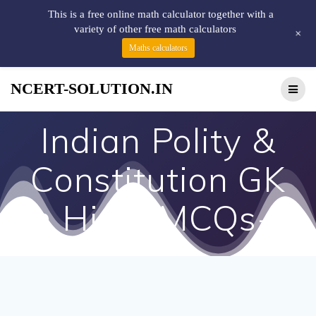
This is a free online math calculator together with a
variety of other free math calculators
+
Maths calculators
NCERT-SOLUTION.IN
Indian Polity &
Constitution GK
in Hindi MCQs-3