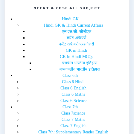
i
s
n
i
NCERT & CBSE ALL SUBJECT
n
n
e
n
w
e
Hindi GK
w
w
i
w
Hindi GK & Hindi Current Affairs
n
i
d
n
एस.एस.सी. सीजीएल
o
d
w
o
करेंट अफेयर्स
)
w
करेंट अफेयर्स प्रश्नोत्तरी
)
GK in Hindi
GK in Hindi MCQs
प्राचीन भारतीय इतिहास
मध्यकालीन भारतीय इतिहास
Class 6th
Class 6 Hindi
Class 6 English
Class 6 Maths
Class 6 Science
Class 7th
Class 7science
Class 7 Maths
Class 7 English
Class 7th: Supplementary Reader English