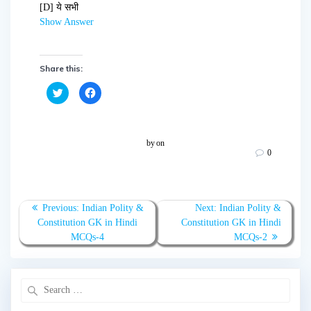
[D] ये सभी
Show Answer
Share this:
C
C
l
l
i
i
c
c
k
k
t
t
o
o
by
on
s
s
0
h
h
a
a
r
r
e
e
o
o
n
n
T
F
Previous:
Indian Polity &
Next:
Indian Polity &
w
a
Constitution GK in Hindi
Constitution GK in Hindi
i
c
t
e
MCQs-4
MCQs-2
t
b
e
o
r
o
(
k
O
(
p
O
e
p
n
e
s
n