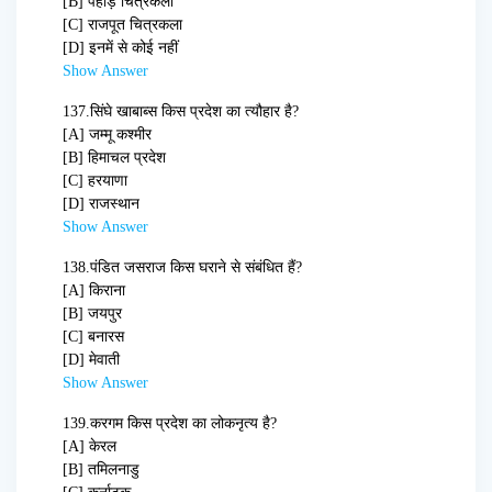
[B] पहाड़ चित्रकला
[C] राजपूत चित्रकला
[D] इनमें से कोई नहीं
Show Answer
137.
सिंघे खाबाब्स किस प्रदेश का त्यौहार है?
[A] जम्मू कश्मीर
[B] हिमाचल प्रदेश
[C] हरयाणा
[D] राजस्थान
Show Answer
138.
पंडित जसराज किस घराने से संबंधित हैं?
[A] किराना
[B] जयपुर
[C] बनारस
[D] मेवाती
Show Answer
139.
करगम किस प्रदेश का लोकनृत्य है?
[A] केरल
[B] तमिलनाडु