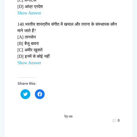
[C] कर्नाटक
[D] आंध्र प्रदेश
Show Answer
140.
भरतीय शास्त्रीय संगीत में खयाल और तराना के संस्थापक कौन
माने जाते हैं?
[A] तानसेन
[B] बैजू बावरा
[C] अमीर खुसरो
[D] इनमें से कोई नहीं
Show Answer
Share this:
C
C
l
l
i
i
c
c
k
k
t
t
o
o
by
on
s
s
0
h
h
a
a
r
r
e
e