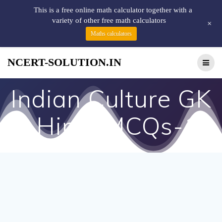
This is a free online math calculator together with a
variety of other free math calculators
+
Maths calculators
NCERT-SOLUTION.IN
Indian Culture GK
in Hindi MCQs-14