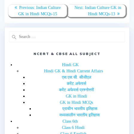
o
o
n
n
T
F
Previous:
Indian Culture
Next:
Indian Culture GK in
w
a
GK in Hindi MCQs-15
Hindi MCQs-13
i
c
t
e
t
b
e
o
r
o
(
k
O
(
p
O
e
p
n
e
s
n
i
NCERT & CBSE ALL SUBJECT
s
n
i
n
n
e
n
Hindi GK
w
e
Hindi GK & Hindi Current Affairs
w
w
i
w
एस.एस.सी. सीजीएल
n
i
d
n
करेंट अफेयर्स
o
d
w
o
करेंट अफेयर्स प्रश्नोत्तरी
)
w
GK in Hindi
)
GK in Hindi MCQs
प्राचीन भारतीय इतिहास
मध्यकालीन भारतीय इतिहास
Class 6th
Class 6 Hindi
Class 6 English