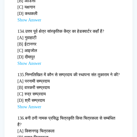
[B] ओडिसी
[C] यक्षगान
[D] कथकली
Show Answer
134.
उत्तर पूर्व क्षेत्र सांस्कृतिक केंद्र का हेडक्वार्टर कहाँ है?
[A] गुवाहाटी
[B] ईटानगर
[C] आइजोल
[D] दीमापुर
Show Answer
135.
निम्नलिखित में कौन से सम्प्रदाय की स्थापना संत तुकाराम ने की?
[A] परनामी सम्प्रदाय
[B] वारकरी सम्प्रदाय
[C] रुद्र सम्प्रदाय
[D] श्री सम्प्रदाय
Show Answer
136.
बनी ठनी नामक प्रसिद्ध चित्रकृति किस चित्रकला से सम्बंधित
है?
[A] किशनगढ़ चित्रकला