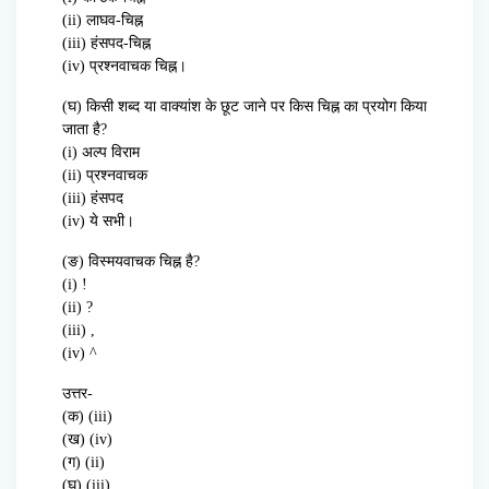
(ii) लाघव-चिह्न
(iii) हंसपद-चिह्न
(iv) प्रश्नवाचक चिह्न।
(घ) किसी शब्द या वाक्यांश के छूट जाने पर किस चिह्न का प्रयोग किया
जाता है?
(i) अल्प विराम
(ii) प्रश्नवाचक
(iii) हंसपद
(iv) ये सभी।
(ङ) विस्मयवाचक चिह्न है?
(i) !
(ii) ?
(iii) ,
(iv) ^
उत्तर-
(क) (iii)
(ख) (iv)
(ग) (ii)
(घ) (iii)