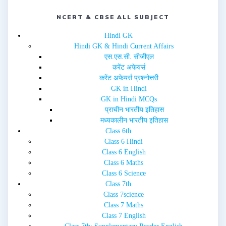
s
n
i
s
n
i
NCERT & CBSE ALL SUBJECT
n
n
e
n
w
e
Hindi GK
w
w
i
w
Hindi GK & Hindi Current Affairs
n
i
d
n
एस.एस.सी. सीजीएल
o
d
w
o
करेंट अफेयर्स
)
w
करेंट अफेयर्स प्रश्नोत्तरी
)
GK in Hindi
GK in Hindi MCQs
प्राचीन भारतीय इतिहास
मध्यकालीन भारतीय इतिहास
Class 6th
Class 6 Hindi
Class 6 English
Class 6 Maths
Class 6 Science
Class 7th
Class 7science
Class 7 Maths
Class 7 English