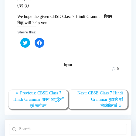
(ङ) (i)
We hope the given CBSE Class 7 Hindi Grammar विराम-
चिह्न will help you.
Share this:
C
C
l
l
i
i
c
c
k
k
t
t
o
o
by
on
s
s
0
h
h
a
a
r
r
e
e
o
o
n
n
T
F
Previous:
CBSE Class 7
Next:
CBSE Class 7 Hindi
w
a
Hindi Grammar वाक्य अशुद्धियाँ
Grammar मुहावरे एवं
i
c
t
e
एवं संशोधन
लोकोक्तियाँ
t
b
e
o
r
o
(
k
O
(
p
O
e
p
n
e