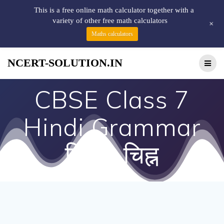
This is a free online math calculator together with a
variety of other free math calculators
+
Maths calculators
NCERT-SOLUTION.IN
CBSE Class 7
Hindi Grammar
विराम-चिह्न