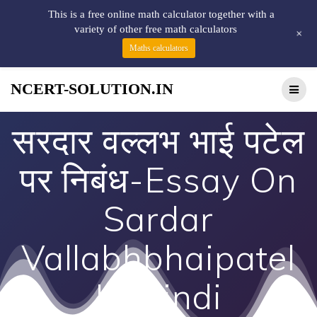
This is a free online math calculator together with a
variety of other free math calculators
+
Maths calculators
NCERT-SOLUTION.IN
सरदार वल्लभ भाई पटेल
पर निबंध-Essay On
Sardar
Vallabhbhaipatel
In Hindi