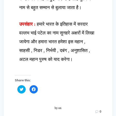
नाम से बहुत सम्मान से बुलाया जाता है।
उपसंहार :
हमारे भारत के इतिहास में सरदार
वल्लभ भाई पटेल का नाम सुनहरे अक्षरों में लिखा
जायेगा और हमारा भारत हमेशा इस महान ,
साहसी , निडर , निर्भयी , दबंग , अनुशासित ,
अटल महान पुरुष को याद करेगा।
Share this:
C
C
l
l
i
i
c
c
k
k
t
t
o
o
by
on
s
s
0
h
h