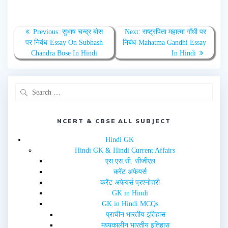
a
a
r
r
e
e
o
o
n
n
T
F
Previous:
सुभाष चन्द्र बोस
Next:
राष्ट्रपिता महात्मा गाँधी पर
w
a
पर निबंध-Essay On Subhash
निबंध-Mahatma Gandhi Essay
i
c
t
e
Chandra Bose In Hindi
In Hindi
t
b
e
o
r
o
(
k
O
(
p
O
e
p
n
e
s
n
i
s
n
i
NCERT & CBSE ALL SUBJECT
n
n
e
n
w
e
Hindi GK
w
w
i
w
Hindi GK & Hindi Current Affairs
n
i
d
n
एस.एस.सी. सीजीएल
o
d
w
o
करेंट अफेयर्स
)
w
करेंट अफेयर्स प्रश्नोत्तरी
)
GK in Hindi
GK in Hindi MCQs
प्राचीन भारतीय इतिहास
मध्यकालीन भारतीय इतिहास