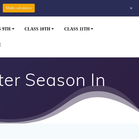
+
Maths calculators
S 9TH
CLASS 10TH
CLASS 11TH
E
ter Season In