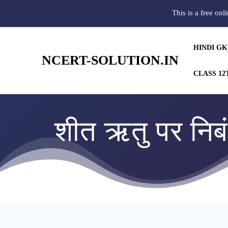
This is a free onl
HINDI GK
NCERT-SOLUTION.IN
CLASS 12
शीत ऋतु पर न