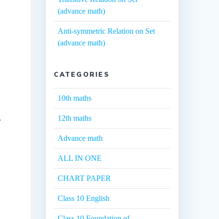
(advance math)
Anti-symmetric Relation on Set
(advance math)
CATEGORIES
10th maths
12th maths
ी
Advance math
ALL IN ONE
CHART PAPER
Class 10 English
Class 10 Foundation of