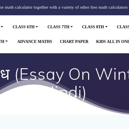
ine math calculator together with a variety of other free math calculators
CLASS 6TH
CLASS 7TH
CLASS 8TH
CLAS
TH
ADVANCE MATHS
CHART PAPER
KIDS ALL IN ON
िबंध (Essay On Win
Hindi)