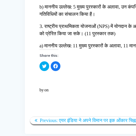
b) माननीय उल्लेख: 5 मुख्य पुरस्कारों के अलावा, उन कंप
गतिविधियों का संचालन किया है।
3. राष्ट्रीय प्राथमिकता योजनाओं (NPS) में योगदान के आधा
को प्रेरित किया जा सके। (11 पुरस्कार तक)
a) माननीय उल्लेख: 11 मुख्य पुरस्कारों के अलावा, 11 मान
Share this:
C
C
l
l
i
i
c
c
k
k
t
t
o
o
by
on
s
s
h
h
a
a
r
r
e
e
o
o
n
n
T
F
w
a
Previous:
एयर इंडिया ने अपने विमान पर इक ओंकार चिह्
i
c
t
e
t
b
e
o