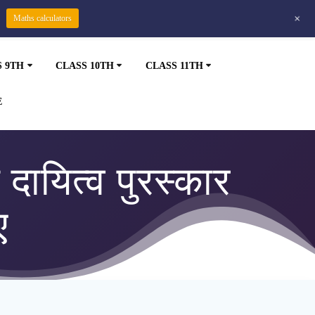
+
Maths calculators
S 9TH
CLASS 10TH
CLASS 11TH
E
क दायित्व पुरस्कार
ए