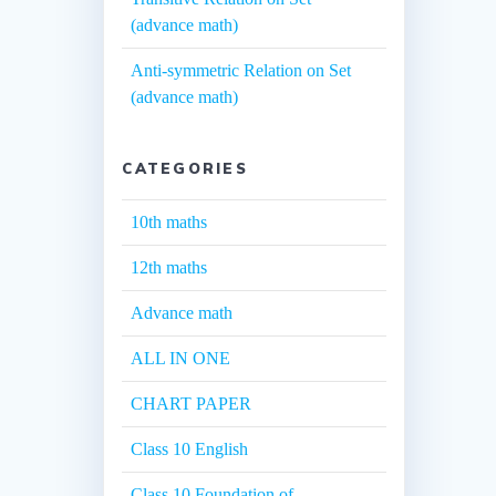
(advance math)
Anti-symmetric Relation on Set
(advance math)
CATEGORIES
10th maths
12th maths
Advance math
ALL IN ONE
CHART PAPER
Class 10 English
Class 10 Foundation of