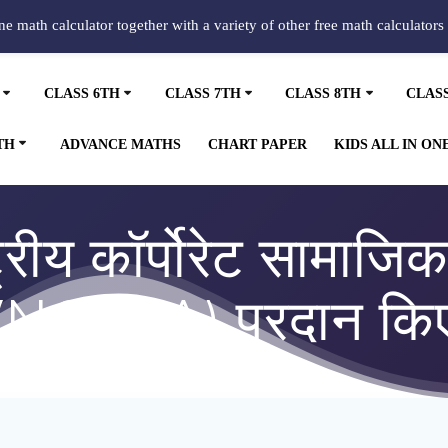
ine math calculator together with a variety of other free math calculators
CLASS 6TH
CLASS 7TH
CLASS 8TH
CLAS
TH
ADVANCE MATHS
CHART PAPER
KIDS ALL IN ON
्ट्रीय कॉर्पोरेट सामाजि
(NCSRA) प्रदान कि