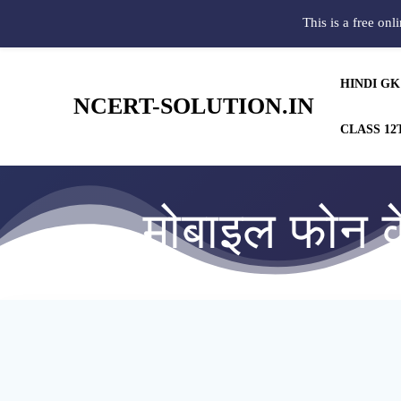
This is a free onl
HINDI GK
NCERT-SOLUTION.IN
CLASS 12
मोबाइल फोन 