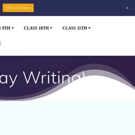
+
Maths calculators
S 9TH
CLASS 10TH
CLASS 11TH
E
say Writing)