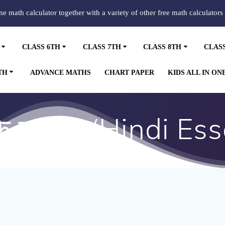
ine math calculator together with a variety of other free math calculators
CLASS 6TH
CLASS 7TH
CLASS 8TH
CLAS
TH
ADVANCE MATHS
CHART PAPER
KIDS ALL IN ON
के प्रभाव (Hindi Es