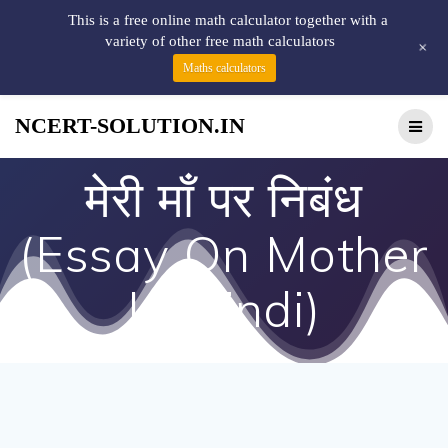
This is a free online math calculator together with a
variety of other free math calculators
+
Maths calculators
NCERT-SOLUTION.IN
मेरी माँ पर निबंध
(Essay On Mother
In Hindi)