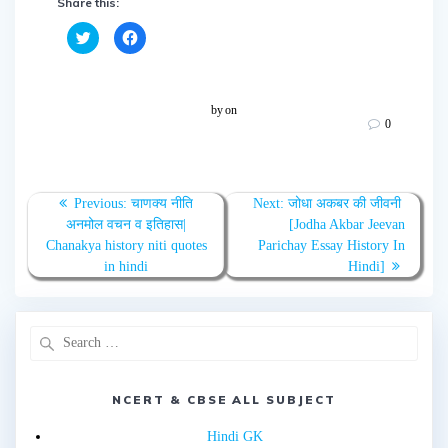
Share this:
C
C
l
l
i
i
c
c
k
k
t
t
o
o
by
on
s
s
0
h
h
a
a
r
r
e
e
o
o
n
n
T
F
Previous:
चाणक्य नीति
Next:
जोधा अकबर की जीवनी
w
a
अनमोल वचन व इतिहास|
[Jodha Akbar Jeevan
i
c
t
e
Chanakya history niti quotes
Parichay Essay History In
t
b
e
o
in hindi
Hindi]
r
o
(
k
O
(
p
O
e
p
n
e
s
n
i
s
n
i
n
n
e
n
NCERT & CBSE ALL SUBJECT
w
e
w
w
i
w
Hindi GK
n
i