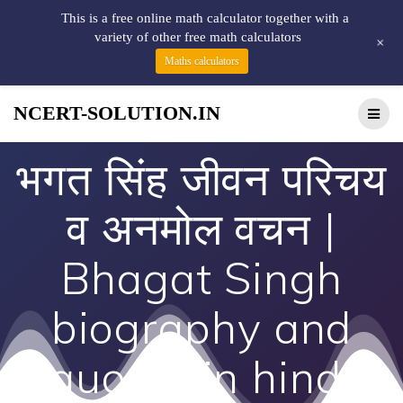
This is a free online math calculator together with a
variety of other free math calculators
+
Maths calculators
NCERT-SOLUTION.IN
भगत सिंह जीवन परिचय
व अनमोल वचन |
Bhagat Singh
biography and
quotes in hindi