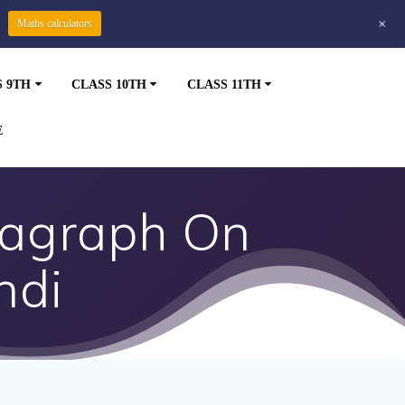
+
Maths calculators
S 9TH
CLASS 10TH
CLASS 11TH
E
Paragraph On
ndi