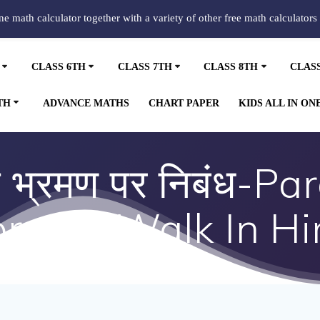
ine math calculator together with a variety of other free math calculators
CLASS 6TH
CLASS 7TH
CLASS 8TH
CLAS
TH
ADVANCE MATHS
CHART PAPER
KIDS ALL IN ON
ा भ्रमण पर निबंध-
rning Walk In Hi