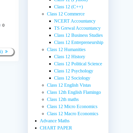
Class 12 (C++)
Class 12 Commerce
NCERT Accountancy
0
TS Grewal Accountancy
Class 12 Business Studies
Class 12 Entrepreneurship
Class 12 Humanities
i)
Class 12 History
Class 12 Political Science
Class 12 Psychology
Class 12 Sociology
Class 12 English Vistas
Class 12th English Flamingo
Class 12th maths
Class 12 Micro Economics
Class 12 Macro Economics
Advance Maths
CHART PAPER