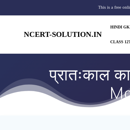
This is a free onl
HINDI GK
NCERT-SOLUTION.IN
CLASS 12
प्रातःकाल क
Mo