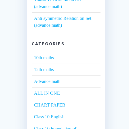
(advance math)
Anti-symmetric Relation on Set
(advance math)
CATEGORIES
10th maths
12th maths
Advance math
ALL IN ONE
CHART PAPER
Class 10 English
Class 10 Foundation of