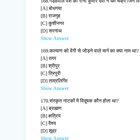
168.
गड़हवाल वंश की रानी कुमार देवी ने धर्म चक्र जिन व
[A] बोधगया
[B] राजगृह
[C] कुशीनगर
[D] सरनाथ
Show Answer
169.
कल्याण को वेंगी से जोड़ने वाले मार्ग का क्या नाम था?
[A] तगर
[B] श्रीपुर
[C] त्रिपुरी
[D] ताम्रलिप्ति
Show Answer
170.
संस्कृत नाटकों में विदूषक कौन होता था?
[A] ब्राह्मण
[B] क्षत्रिय
[C] वैश्य
[D] शूद्र
Show Answer