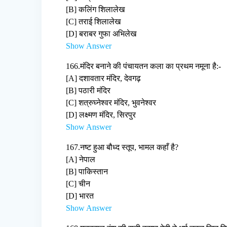
[B] कलिंग शिलालेख
[C] तराई शिलालेख
[D] बराबर गुफा अभिलेख
Show Answer
166.
मंदिर बनाने की पंचायतन कला का प्रथम नमूना है:-
[A] दशावतार मंदिर, देवगढ़
[B] पठारी मंदिर
[C] शत्रुघ्नेश्वर मंदिर, भुवनेश्वर
[D] लक्ष्मण मंदिर, सिरपुर
Show Answer
167.
नष्ट हुआ बौध्द स्तूप, भामल कहाँ है?
[A] नेपाल
[B] पाकिस्तान
[C] चीन
[D] भारत
Show Answer