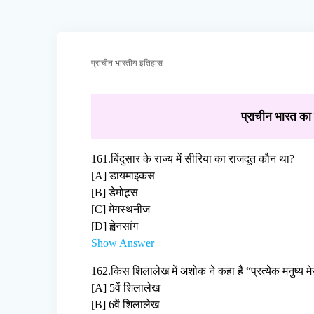
प्राचीन भारतीय इतिहास
प्राचीन भारत का 
161.
बिंदुसार के राज्य में सीरिया का राजदूत कौन था?
[A] डायमाइकस
[B] डेमोट्र्स
[C] मेगस्थनीज
[D] ह्वेनसांग
Show Answer
162.
किस शिलालेख में अशोक ने कहा है “प्रत्येक मनुष्य मे
[A] 5वें शिलालेख
[B] 6वें शिलालेख