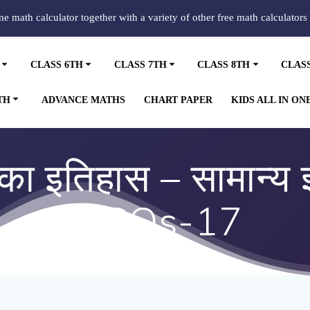
ine math calculator together with a variety of other free math calculators
CLASS 6TH
CLASS 7TH
CLASS 8TH
CLAS
TH
ADVANCE MATHS
CHART PAPER
KIDS ALL IN ON
ा इतिहास – सामान्य ज्ञ
MCQs-17