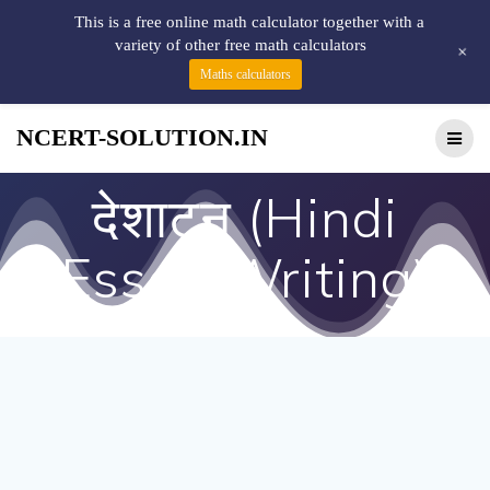
This is a free online math calculator together with a
variety of other free math calculators
+
Maths calculators
NCERT-SOLUTION.IN
देशाटन (Hindi
Essay Writing)