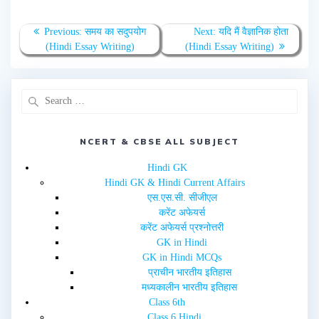
e
e
o
o
n
n
T
F
Previous:
समय का सदुपयोग
Next:
यदि मैं वैज्ञानिक होता
w
a
(Hindi Essay Writing)
(Hindi Essay Writing)
i
c
t
e
t
b
e
o
r
o
(
k
O
(
p
O
e
p
n
e
s
n
i
NCERT & CBSE ALL SUBJECT
s
n
i
n
n
e
n
Hindi GK
w
e
Hindi GK & Hindi Current Affairs
w
w
i
w
एस.एस.सी. सीजीएल
n
i
d
n
करेंट अफेयर्स
o
d
w
o
करेंट अफेयर्स प्रश्नोत्तरी
)
w
GK in Hindi
)
GK in Hindi MCQs
प्राचीन भारतीय इतिहास
मध्यकालीन भारतीय इतिहास
Class 6th
Class 6 Hindi