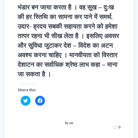
भंडार बन जाया करता है । वह सुख – दुःख
की हर स्तिथि का सामना कर पाने में समर्थ,
उदार- ह्रदय सबकी सहायता करने को हमेशा
तत्पर रहना भी सीख लेता है । इसलिए अवसर
और सुविधा जुटाकर देश – विदेश का अटन
अवश्य करना चाहिए । मानवीयता को विस्तार
देशाटन का सर्वाधिक श्रेष्ठ लाभ कहा – माना
जा सकता है ।
Share this:
C
C
l
l
i
i
c
c
k
k
t
t
o
o
by
on
s
s
0
h
h
a
a
r
r