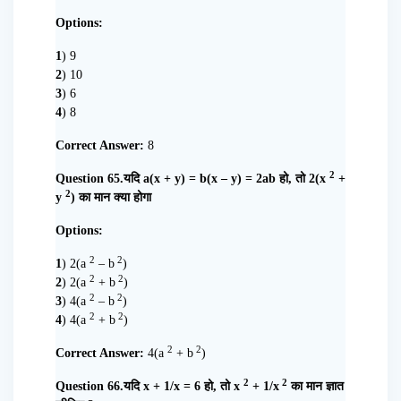
Options:
1
) 9
2
) 10
3
) 6
4
) 8
Correct Answer:
8
2
Question 65.यदि a(x + y) = b(x – y) = 2ab हो, तो 2(x
+
2
y
) का मान क्या होगा
Options:
2
2
1
) 2(a
– b
)
2
2
2
) 2(a
+ b
)
2
2
3
) 4(a
– b
)
2
2
4
) 4(a
+ b
)
2
2
Correct Answer:
4(a
+ b
)
2
2
Question 66.यदि x + 1/x = 6 हो, तो x
+ 1/x
का मान ज्ञात