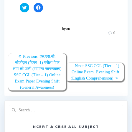
C
C
l
l
i
i
c
c
k
k
t
t
o
o
by
on
s
s
0
h
h
a
a
r
r
e
e
o
o
n
n
T
F
Previous:
एस.एस.सी.
w
a
सीजीएल (टियर -1) परीक्षा पेपर
i
c
Next:
SSC CGL (Tier – 1)
t
e
शाम की पाली (सामान्य जागरूकता)
t
b
Online Exam Evening Shift
e
o
SSC CGL (Tier – 1) Online
r
o
(English Comprehension)
(
k
Exam Paper Evening Shift
O
(
(General Awareness)
p
O
e
p
n
e
s
n
i
s
n
i
n
n
e
n
w
e
w
w
i
w
n
NCERT & CBSE ALL SUBJECT
i
d
n