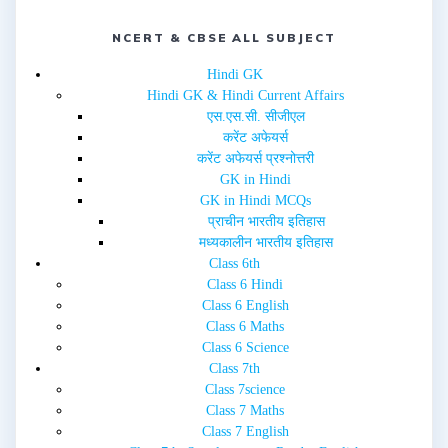
s
n
i
s
n
i
NCERT & CBSE ALL SUBJECT
n
n
e
n
w
e
Hindi GK
w
w
i
w
Hindi GK & Hindi Current Affairs
n
i
d
n
एस.एस.सी. सीजीएल
o
d
w
o
करेंट अफेयर्स
)
w
करेंट अफेयर्स प्रश्नोत्तरी
)
GK in Hindi
GK in Hindi MCQs
प्राचीन भारतीय इतिहास
मध्यकालीन भारतीय इतिहास
Class 6th
Class 6 Hindi
Class 6 English
Class 6 Maths
Class 6 Science
Class 7th
Class 7science
Class 7 Maths
Class 7 English