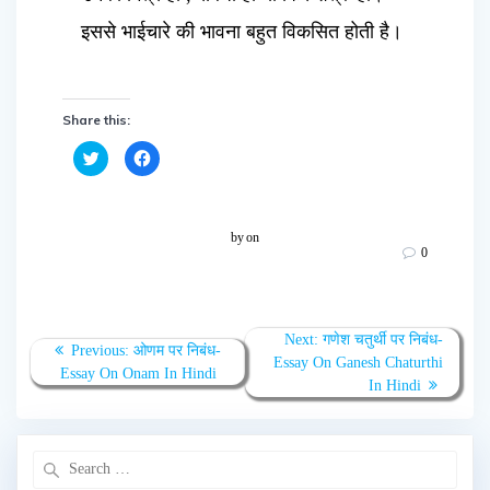
इससे भाईचारे की भावना बहुत विकसित होती है।
Share this:
C
C
l
l
i
i
c
c
k
k
t
t
o
o
by
on
s
s
0
h
h
a
a
r
r
e
e
o
o
n
n
T
F
Next:
गणेश चतुर्थी पर निबंध-
w
a
Previous:
ओणम पर निबंध-
Essay On Ganesh Chaturthi
i
c
Essay On Onam In Hindi
t
e
In Hindi
t
b
e
o
r
o
(
k
O
(
p
O
e
p
n
e