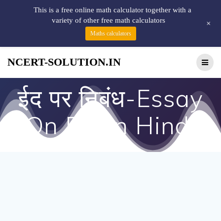
This is a free online math calculator together with a
variety of other free math calculators
+
Maths calculators
NCERT-SOLUTION.IN
ईद पर निबंध-Essay
On Eid In Hindi